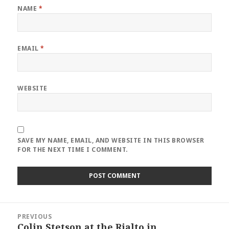
NAME
*
EMAIL
*
WEBSITE
SAVE MY NAME, EMAIL, AND WEBSITE IN THIS BROWSER
FOR THE NEXT TIME I COMMENT.
Post
PREVIOUS
navigation
Colin Stetson at the Rialto in
Previous